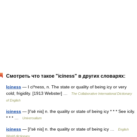
Смотреть что такое "iciness" в других словарях:
Iciness
— I ci*ness, n. The state or quality of being icy or very
cold; frigidity. [1913 Webster] …
The Collaborative International Dictionary
of English
iciness
— [ī′sē nis] n. the quality or state of being icy * * * See icily.
* * * …
Universalium
iciness
— [ī′sē nis] n. the quality or state of being icy …
English
World dictionary