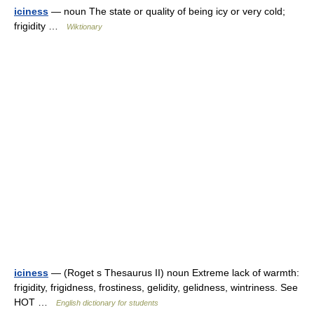
iciness
— noun The state or quality of being icy or very cold;
frigidity …
Wiktionary
iciness
— (Roget s Thesaurus II) noun Extreme lack of warmth:
frigidity, frigidness, frostiness, gelidity, gelidness, wintriness. See
HOT …
English dictionary for students