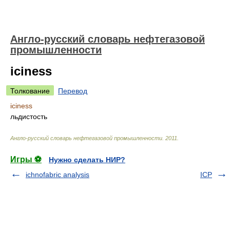
Англо-русский словарь нефтегазовой
промышленности
iciness
Толкование
Перевод
iciness
льдистость
Англо-русский словарь нефтегазовой промышленности
.
2011
.
Игры ⚽
Нужно сделать НИР?
ichnofabric analysis
ICP