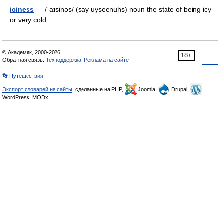
iciness
— /ˈaɪsinəs/ (say uyseenuhs) noun the state of being icy
or very cold …
© Академик, 2000-2026
18+
Обратная связь:
Техподдержка
,
Реклама на сайте
👣 Путешествия
Экспорт словарей на сайты
, сделанные на PHP,
Joomla,
Drupal,
WordPress, MODx.