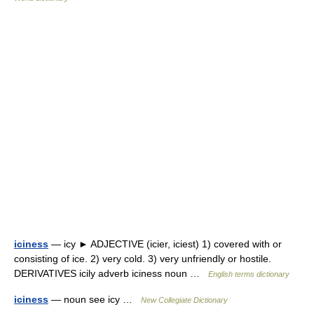
iciness
— icy ► ADJECTIVE (icier, iciest) 1) covered with or
consisting of ice. 2) very cold. 3) very unfriendly or hostile.
DERIVATIVES icily adverb iciness noun …
English terms dictionary
iciness
— noun see icy …
New Collegiate Dictionary