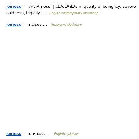
iciness
— iÂ·ciÂ·ness || aÉªcÉªnÉªs n. quality of being icy; severe
coldness; frigidity …
English contemporary dictionary
iciness
— incises …
Anagrams dictionary
iciness
— ic·i·ness …
English syllables